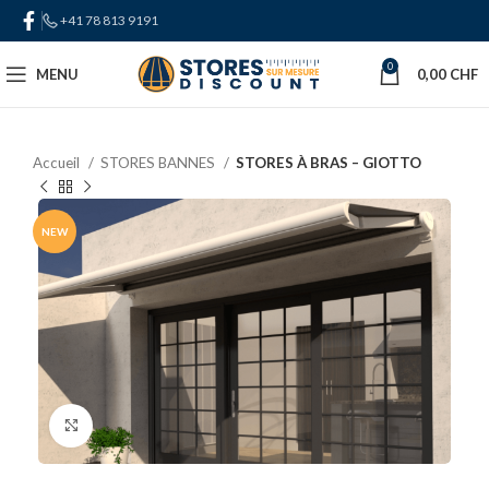
+41 78 813 9191
0
MENU
0,00
CHF
Accueil
STORES BANNES
STORES À BRAS – GIOTTO
NEW
Click to enlarge