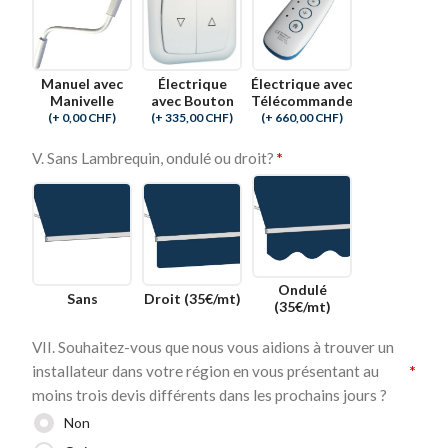
Manuel avec
Électrique
Électrique avec
Manivelle
avec Bouton
Télécommande
(
+ 0,00
CHF
)
(
+ 335,00
CHF
)
(
+ 660,00
CHF
)
V. Sans Lambrequin, ondulé ou droit?
*
Ondulé
Sans
Droit (35€/mt)
(35€/mt)
VII. Souhaitez-vous que nous vous aidions à trouver un
installateur dans votre région en vous présentant au
*
moins trois devis différents dans les prochains jours ?
Non