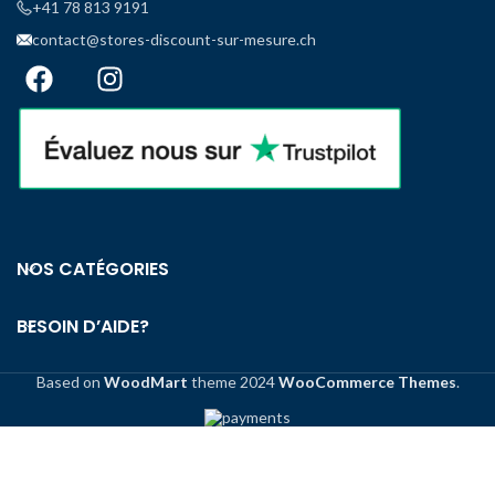
+41 78 813 9191
5 ans Moteur électrique - 2
b
électrique - 2 ans
ans
contact@stores-discount-sur-mesure.ch
p
Co
T
NOS CATÉGORIES
BESOIN D’AIDE?
Based on
WoodMart
theme
2024
WooCommerce Themes
.